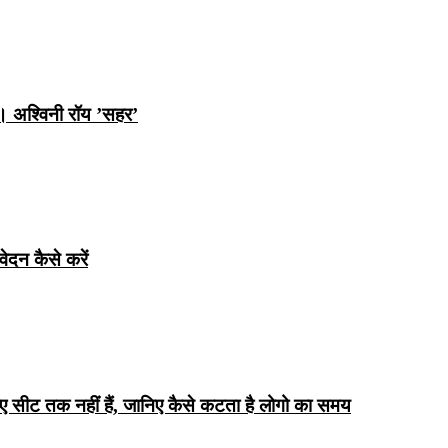
ि। अश्विनी रॉय ’सहर’
ेदन कैसे करें
िए सीट तक ​​नहीं हैं, जानिए कैसे कटता है लोगो का समय