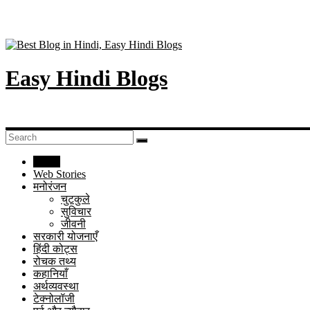
Easy Hindi Blogs
Home
Web Stories
मनोरंजन
चुटकुले
सुविचार
जीवनी
सरकारी योजनाएँ
हिंदी कोट्स
रोचक तथ्य
कहानियाँ
अर्थव्यवस्था
टेक्नोलॉजी