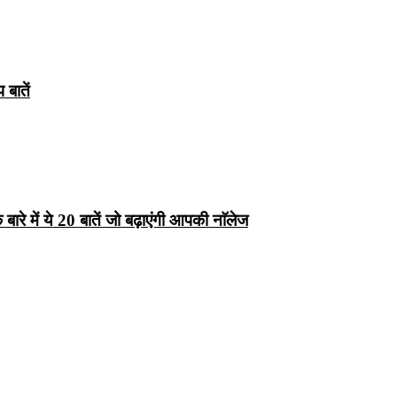
बातें
रे में ये 20 बातें जो बढ़ाएंगी आपकी नाॅलेज
्ष 10
Facts About
Facts About Wolf
5 ज
थान
Lakshadweep in
in Hindi – जानिए
दिव
Hindi : जानिए
भेड़ियों के बारे में रोचक
लक्षद्वीप के बारे में कुछ
तथ्य