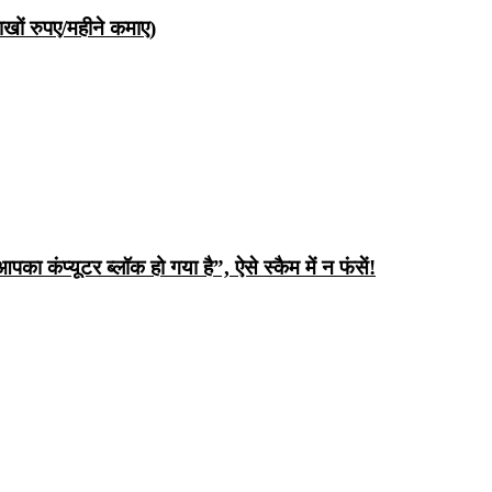
ों रुपए/महीने कमाए)
ंप्यूटर ब्लॉक हो गया है”, ऐसे स्कैम में न फंसें!