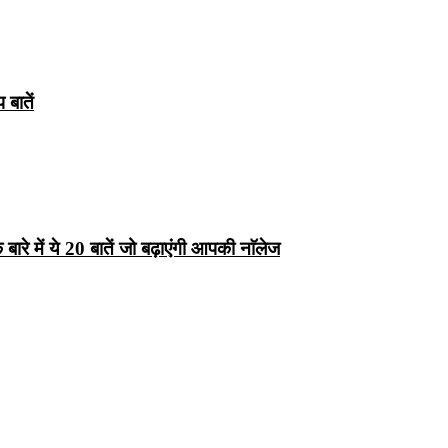
बातें
रे में ये 20 बातें जो बढ़ाएंगी आपकी नाॅलेज
्ष 10
Facts About
Facts About Wolf
5 ज
थान
Lakshadweep in
in Hindi – जानिए
दिव
Hindi : जानिए
भेड़ियों के बारे में रोचक
लक्षद्वीप के बारे में कुछ
तथ्य