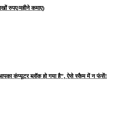
ों रुपए/महीने कमाए)
ंप्यूटर ब्लॉक हो गया है”, ऐसे स्कैम में न फंसें!