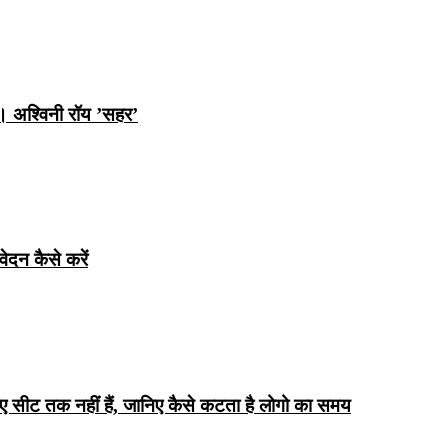
ि। अश्विनी रॉय ’सहर’
ेदन कैसे करें
िए सीट तक ​​नहीं हैं, जानिए कैसे कटता है लोगो का समय