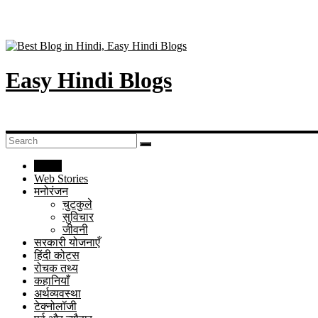
Easy Hindi Blogs
Home
Web Stories
मनोरंजन
चुटकुले
सुविचार
जीवनी
सरकारी योजनाएँ
हिंदी कोट्स
रोचक तथ्य
कहानियाँ
अर्थव्यवस्था
टेक्नोलॉजी