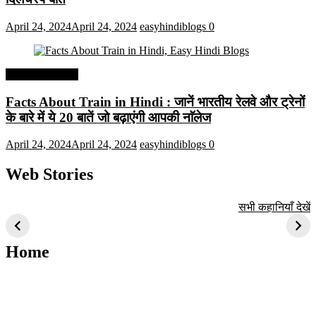
April 24, 2024
April 24, 2024
easyhindiblogs
0
Interesting Facts
Facts About Train in Hindi : जानें भारतीय रेलवे और ट्रेनों
के बारे में ये 20 बातें जो बढ़ाएंगी आपकी नाॅलेज
April 24, 2024
April 24, 2024
easyhindiblogs
0
Web Stories
टॉप 10 अत्यधिक मांग
सूर्य से जुड़े 10+
बैंगलोर के शीर्ष 1
सभी कहानियाँ देखें
वाली ट्रेंडी एआई
दिलचस्प तथ्य
ऐतिहासिक स्थान
तकनीक जो आपको
2024 के लिए सीखनी
Home
चाहिए