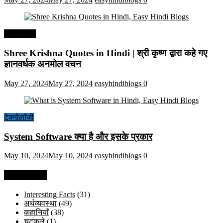
हिंदी कोट्स
Shree Krishna Quotes in Hindi | श्री कृष्ण द्वारा कहे गए
ज्ञानवर्धक अनमोल वचन
May 27, 2024
May 27, 2024
easyhindiblogs
0
टेक्नोलॉजी
System Software क्या है और इसके प्रकार
May 10, 2024
May 10, 2024
easyhindiblogs
0
Categories
Interesting Facts
(31)
अर्थव्यवस्था
(49)
कहानियाँ
(38)
चुटकुले
(1)