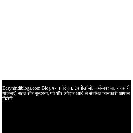
Easyhindiblogs.com Blog पर मनोरंजन, टेक्नोलॉजी, अर्थव्यवस्था, सरकारी
योजनाएँ, सेहत और सुन्दरता, पर्व और त्यौहार आदि से संबंधित जानकारी आपको
मिलेगी
Latest Post
Happy Anniversary Wishes in Hindi | वेडिंग एनिवर्सरी के मौके पर
अपनों को इन खूबसूरत मैसेज से दीजिए बधाई
Sunset Quotes in Hindi | सूर्यास्त कोट्स हिंदी में