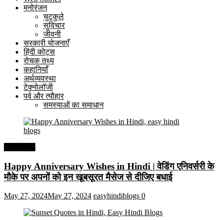
मनोरंजन
चुटकुले
सुविचार
जीवनी
सरकारी योजनाएँ
हिंदी कोट्स
रोचक तथ्य
कहानियाँ
अर्थव्यवस्था
टेक्नोलॉजी
पर्व और त्यौहार
समस्याओं का समाधान
हिंदी कोट्स
Happy Anniversary Wishes in Hindi | वेडिंग एनिवर्सरी के
मौके पर अपनों को इन खूबसूरत मैसेज से दीजिए बधाई
May 27, 2024
May 27, 2024
easyhindiblogs
0