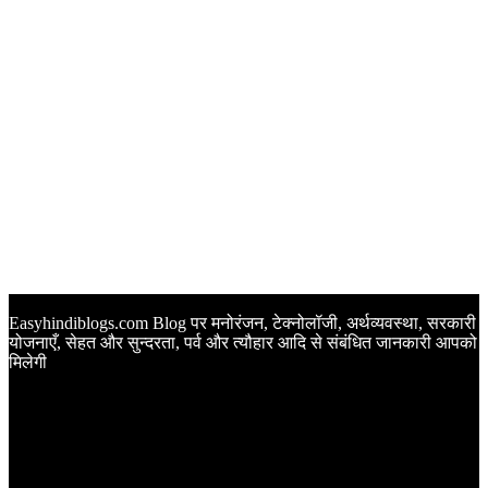
Easyhindiblogs.com Blog पर मनोरंजन, टेक्नोलॉजी, अर्थव्यवस्था, सरकारी
योजनाएँ, सेहत और सुन्दरता, पर्व और त्यौहार आदि से संबंधित जानकारी आपको
मिलेगी
Latest Post
Happy Anniversary Wishes in Hindi | वेडिंग एनिवर्सरी के मौके पर
अपनों को इन खूबसूरत मैसेज से दीजिए बधाई
Sunset Quotes in Hindi | सूर्यास्त कोट्स हिंदी में