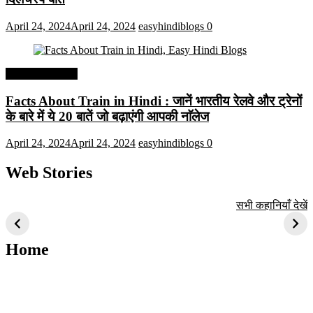
April 24, 2024
April 24, 2024
easyhindiblogs
0
Interesting Facts
Facts About Train in Hindi : जानें भारतीय रेलवे और ट्रेनों
के बारे में ये 20 बातें जो बढ़ाएंगी आपकी नाॅलेज
April 24, 2024
April 24, 2024
easyhindiblogs
0
Web Stories
टॉप 10 अत्यधिक मांग
सूर्य से जुड़े 10+
बैंगलोर के शीर्ष 1
सभी कहानियाँ देखें
वाली ट्रेंडी एआई
दिलचस्प तथ्य
ऐतिहासिक स्थान
तकनीक जो आपको
2024 के लिए सीखनी
Home
चाहिए