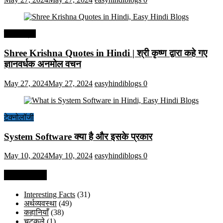
हिंदी कोट्स
Shree Krishna Quotes in Hindi | श्री कृष्ण द्वारा कहे गए
ज्ञानवर्धक अनमोल वचन
May 27, 2024
May 27, 2024
easyhindiblogs
0
टेक्नोलॉजी
System Software क्या है और इसके प्रकार
May 10, 2024
May 10, 2024
easyhindiblogs
0
Categories
Interesting Facts
(31)
अर्थव्यवस्था
(49)
कहानियाँ
(38)
चुटकुले
(1)